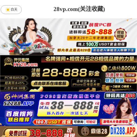
28vp.com(关注收藏)
白天