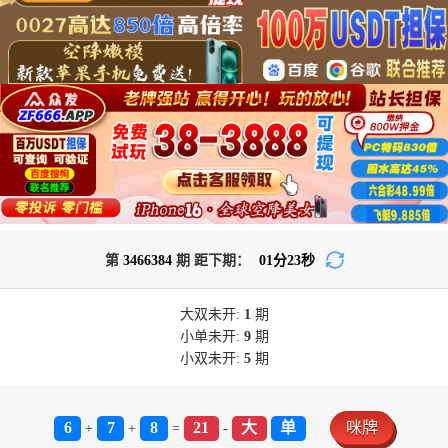
第
3466384
期 距下期：
01
分
23
秒
大双
未开:
1
期
小单
未开:
9
期
小双
未开:
5
期
6
7
8
21
大
单
咪牌
+
+
=
-